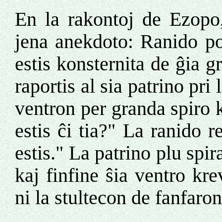
En la rakontoj de Ezopo
jena anekdoto: Ranido po
estis konsternita de ĝia g
raportis al sia patrino pri
ventron per granda spiro
estis ĉi tia?" La ranido r
estis." La patrino plu spir
kaj finfine ŝia ventro kre
ni la stultecon de fanfar