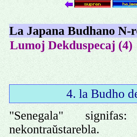
La Japana Budhano N-r
Lumoj Dekduspecaj (4)
4. la Budho d
"Senegala" signifa
nekontraŭstarebla.