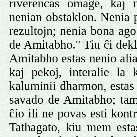
riverencas omaĝe, kaj 
nenian obstaklon. Nenia 
rezultojn; nenia bona ag
de Amitabho." Tiu ĉi dekl
Amitabho estas nenio ali
kaj pekoj, interalie la 
kaluminii dharmon, estas 
savado de Amitabho; tame
ĉio ili ne povas esti kont
Tathagato, kiu mem estas