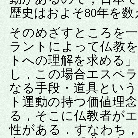
歴史はおよそ80年を数
そのめざすところを
ラントによって仏教
トへの理解を求める
し，この場合エスペ
なる手段・道具とい
ト運動の持つ価値理
る，そこに仏教者が
性がある．すなわち