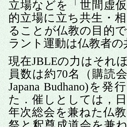
立場などを「世間虚
的立場に立ち共生・
ることが仏教の目的
ラント運動は仏教者の
現在JBLEの力はそ
員数は約70名（購読会
Japana Budhano
た．催しとしては，
年次総会を兼ねた仏
祭と釈尊成道会を兼ねたBu