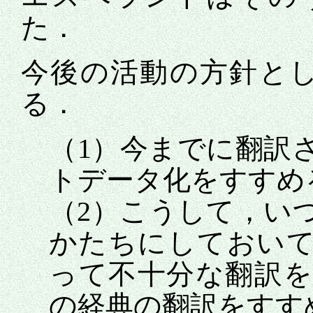
た．
今後の活動の方針と
る．
（1）今までに翻訳
トデータ化をすすめ
（2）こうして，い
かたちにしておいて
って不十分な翻訳を
の経典の翻訳をすす