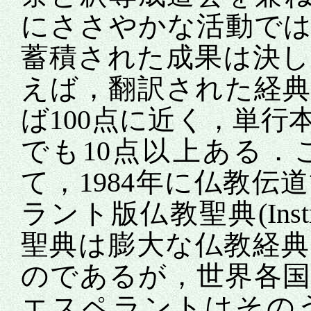
にささやかな活動では
蓄積された成果は決
えば，翻訳された経
ば100点に近く，単
でも10点以上ある
て，1984年に仏教
ラント版仏教聖典(Instr
聖典は膨大な仏教経
のであるが，世界各
エスペラントはその