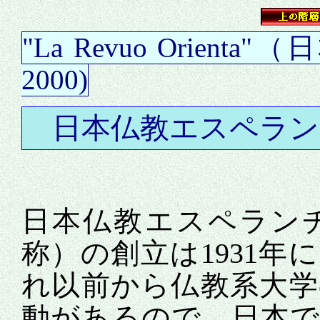
"La Revuo Orien
2000)
日本仏教エスペラ
日本仏教エスペランチ
称）の創立は1931
れ以前から仏教系大
動があるので，日本