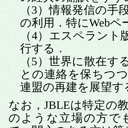
（3）情報発信の手
の利用．特にWebペ
（4）エスペラント
行する．
（5）世界に散在す
との連絡を保ちつつ
連盟の再建を展望す
なお，JBLEは特定
のような立場の方で